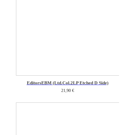
Editors
EBM (Ltd.Col.2LP Etched D Side)
21,90
€