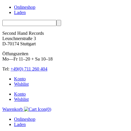
Onlineshop
Laden
Second Hand Records
Leuschnerstraße 3
D-70174 Stuttgart
Öffungszeiten
Mo—Fr 11–20 + Sa 10–18
Tel:
+49(0) 711 260 404
Skip
Konto
to
Wishlist
content
Konto
Wishlist
Warenkorb
(
0
)
Onlineshop
Laden