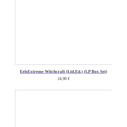
Eels
Extreme Witchcraft (Ltd.Ed.) (LP Box Set)
24,90
€