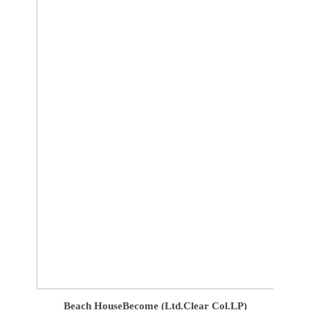
Beach House
Become (Ltd.Clear Col.LP)