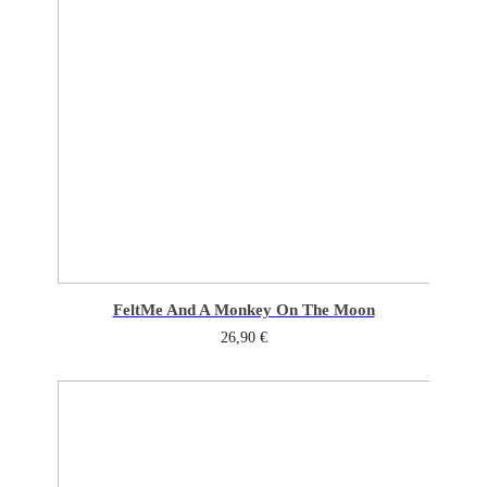
Felt
Me And A Monkey On The Moon
26,90
€