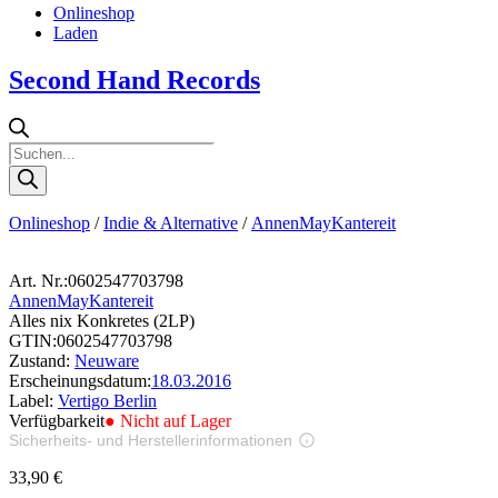
Onlineshop
Laden
Second Hand Records
Products
search
Onlineshop
/
Indie & Alternative
/
AnnenMayKantereit
Art. Nr.:
0602547703798
AnnenMayKantereit
Alles nix Konkretes (2LP)
GTIN:
0602547703798
Zustand:
Neuware
Erscheinungsdatum:
18.03.2016
Label:
Vertigo Berlin
Verfügbarkeit
● Nicht auf Lager
Sicherheits- und Herstellerinformationen
Bilder zur Produktsicherheit
33,90
€