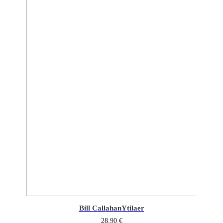
Bill Callahan
Ytilaer
28,90
€