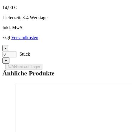
Bilder zur Produktsicherheit
14,90
€
Lieferzeit:
3-4 Werktage
Inkl. MwSt
zzgl
Versandkosten
-
Stück
+
N/A
Nicht auf Lager
Änhliche Produkte