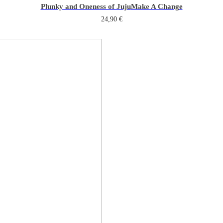
Plunky and Oneness of Juju
Make A Change
24,90
€