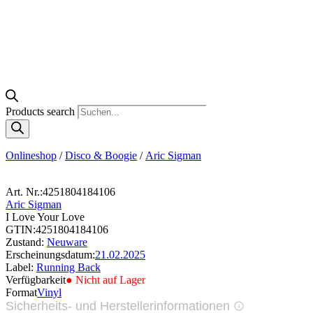
Products search
Onlineshop
/
Disco & Boogie
/
Aric Sigman
Art. Nr.:
4251804184106
Aric Sigman
I Love Your Love
GTIN:
4251804184106
Zustand:
Neuware
Erscheinungsdatum:
21.02.2025
Label:
Running Back
Verfügbarkeit
● Nicht auf Lager
Format
Vinyl
Sicherheits- und Herstellerinformationen