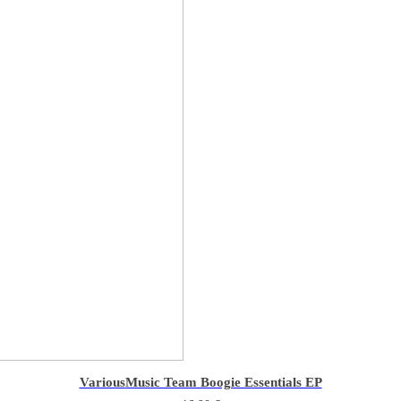
Various
Music Team Boogie Essentials EP