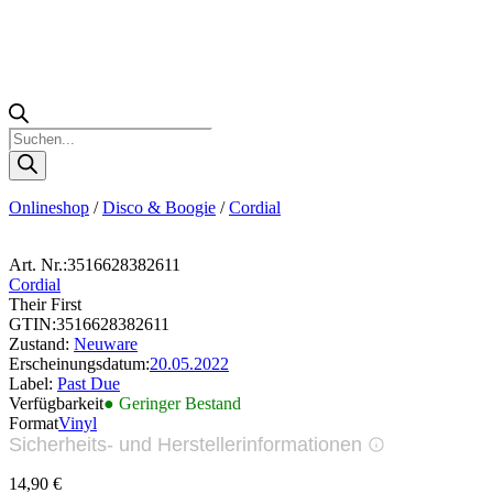
Products
search
Onlineshop
/
Disco & Boogie
/
Cordial
Art. Nr.:
3516628382611
Cordial
Their First
GTIN:
3516628382611
Zustand:
Neuware
Erscheinungsdatum:
20.05.2022
Label:
Past Due
Verfügbarkeit
● Geringer Bestand
Format
Vinyl
Sicherheits- und Herstellerinformationen
Bilder zur Produktsicherheit
14,90
€