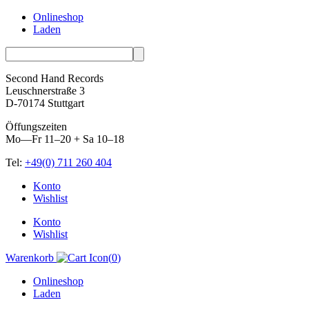
Onlineshop
Laden
Second Hand Records
Leuschnerstraße 3
D-70174 Stuttgart
Öffungszeiten
Mo—Fr 11–20 + Sa 10–18
Tel:
+49(0) 711 260 404
Skip
Konto
to
Wishlist
content
Konto
Wishlist
Warenkorb
(
0
)
Onlineshop
Laden