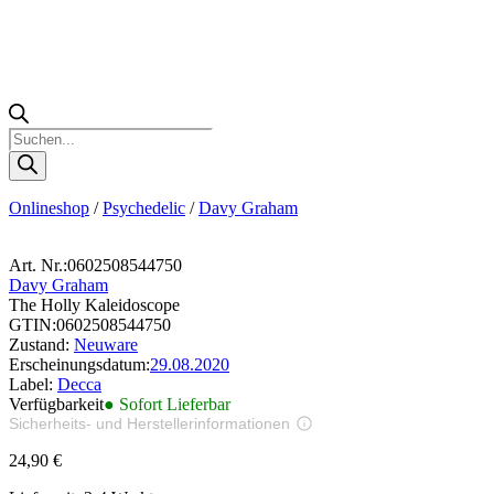
Products
search
Onlineshop
/
Psychedelic
/
Davy Graham
Art. Nr.:
0602508544750
Davy Graham
The Holly Kaleidoscope
GTIN:
0602508544750
Zustand:
Neuware
Erscheinungsdatum:
29.08.2020
Label:
Decca
Verfügbarkeit
● Sofort Lieferbar
Sicherheits- und Herstellerinformationen
Bilder zur Produktsicherheit
24,90
€