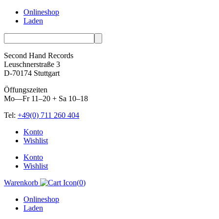
Onlineshop
Laden
Second Hand Records
Leuschnerstraße 3
D-70174 Stuttgart
Öffungszeiten
Mo—Fr 11–20 + Sa 10–18
Tel:
+49(0) 711 260 404
Skip
Konto
to
Wishlist
content
Konto
Wishlist
Warenkorb
(
0
)
Onlineshop
Laden