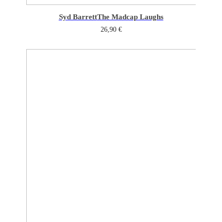
Syd Barrett
The Madcap Laughs
26,90
€