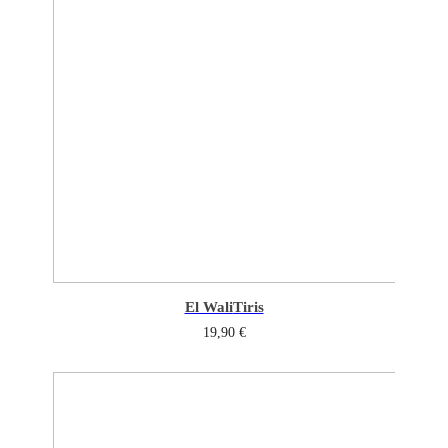
El Wali
Tiris
19,90
€