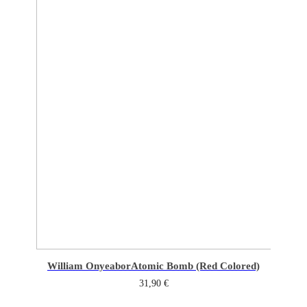
William Onyeabor
Atomic Bomb (Red Colored)
31,90
€