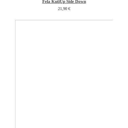
Fela Kuti
Up Side Down
21,90
€