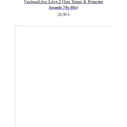
Various
Léve Léve 2 (Sao Tomé & Principe
Sounds 70s-80s)
28,90
€