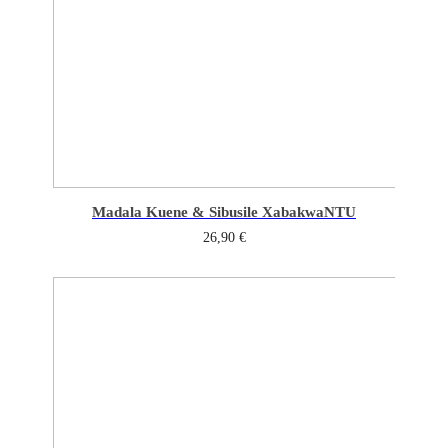
Madala Kuene & Sibusile Xaba
kwaNTU
26,90
€