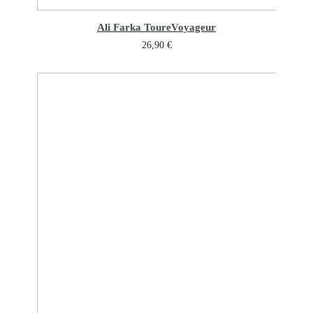
Ali Farka Toure
Voyageur
26,90
€