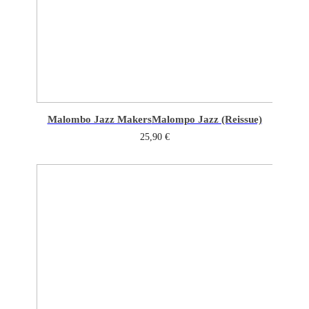
Malombo Jazz Makers
Malompo Jazz (Reissue)
25,90
€