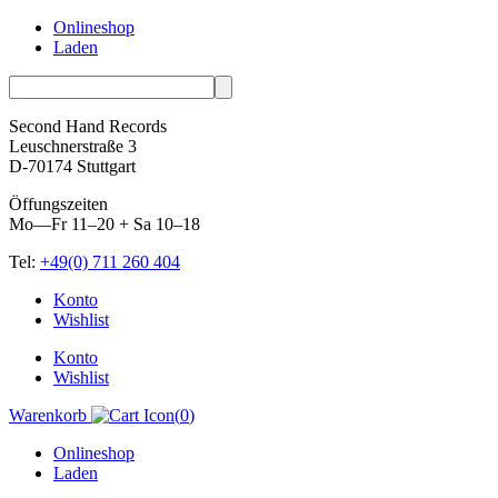
Onlineshop
Laden
Second Hand Records
Leuschnerstraße 3
D-70174 Stuttgart
Öffungszeiten
Mo—Fr 11–20 + Sa 10–18
Tel:
+49(0) 711 260 404
Skip
Konto
to
Wishlist
content
Konto
Wishlist
Warenkorb
(
0
)
Onlineshop
Laden