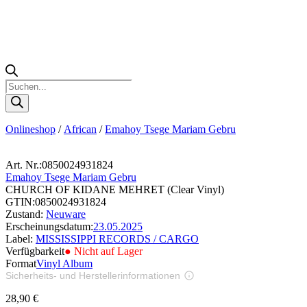
Products
search
Onlineshop
/
African
/
Emahoy Tsege Mariam Gebru
Art. Nr.:
0850024931824
Emahoy Tsege Mariam Gebru
CHURCH OF KIDANE MEHRET (Clear Vinyl)
GTIN:
0850024931824
Zustand:
Neuware
Erscheinungsdatum:
23.05.2025
Label:
MISSISSIPPI RECORDS / CARGO
Verfügbarkeit
● Nicht auf Lager
Format
Vinyl Album
Sicherheits- und Herstellerinformationen
Bilder zur Produktsicherheit
28,90
€