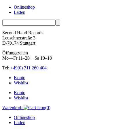
Onlineshop
Laden
Second Hand Records
Leuschnerstraße 3
D-70174 Stuttgart
Öffungszeiten
Mo—Fr 11–20 + Sa 10–18
Tel:
+49(0) 711 260 404
Skip
Konto
to
Wishlist
content
Konto
Wishlist
Warenkorb
(
0
)
Onlineshop
Laden