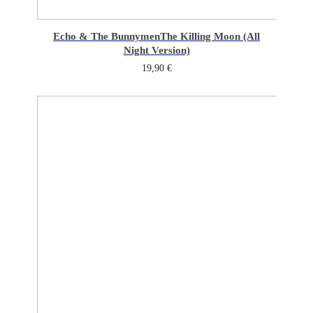
Echo & The Bunnymen
The Killing Moon (All
Night Version)
19,90
€