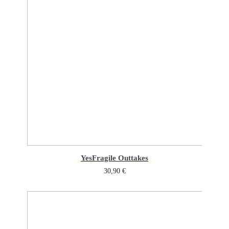
Yes
Fragile Outtakes
30,90
€