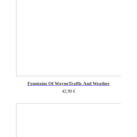
Fountains Of Wayne
Traffic And Weather
42,90
€