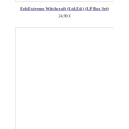
Eels
Extreme Witchcraft (Ltd.Ed.) (LP Box Set)
24,90
€