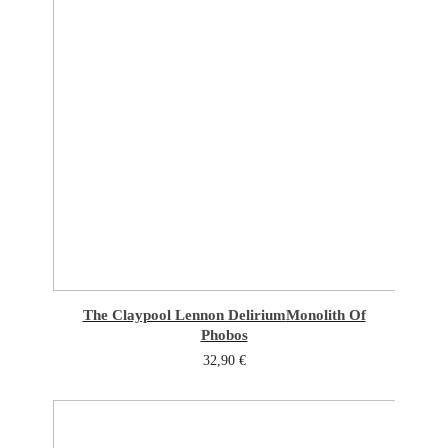
The Claypool Lennon Delirium
Monolith Of
Phobos
32,90
€