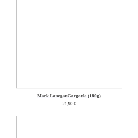
Mark Lanegan
Gargoyle (180g)
21,90
€