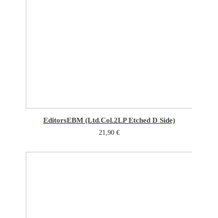
Editors
EBM (Ltd.Col.2LP Etched D Side)
21,90
€