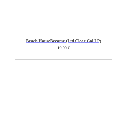
Beach House
Become (Ltd.Clear Col.LP)
19,90
€