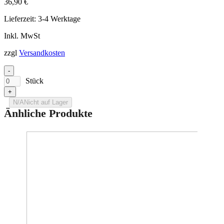
36,90
€
Lieferzeit:
3-4 Werktage
Inkl. MwSt
zzgl
Versandkosten
-
Stück
+
N/A
Nicht auf Lager
Änhliche Produkte