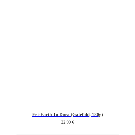
Eels
Earth To Dora (Gatefold, 180g)
22,90
€