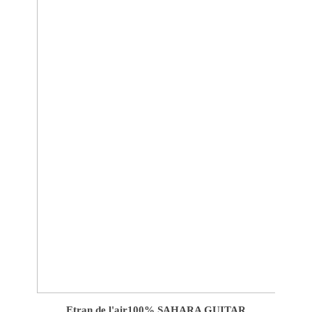
Etran de l'air
100% SAHARA GUITAR