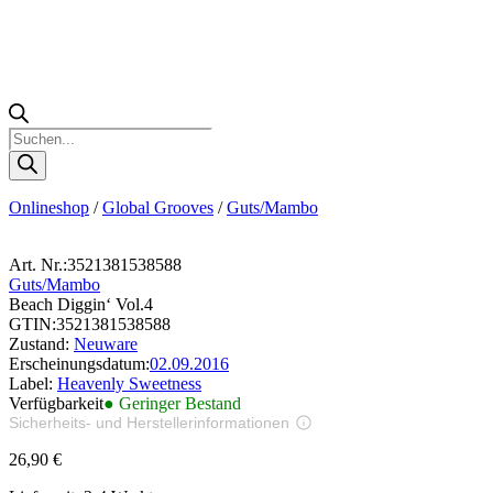
Products
search
Onlineshop
/
Global Grooves
/
Guts/Mambo
Art. Nr.:
3521381538588
Guts/Mambo
Beach Diggin‘ Vol.4
GTIN:
3521381538588
Zustand:
Neuware
Erscheinungsdatum:
02.09.2016
Label:
Heavenly Sweetness
Verfügbarkeit
● Geringer Bestand
Sicherheits- und Herstellerinformationen
Bilder zur Produktsicherheit
26,90
€