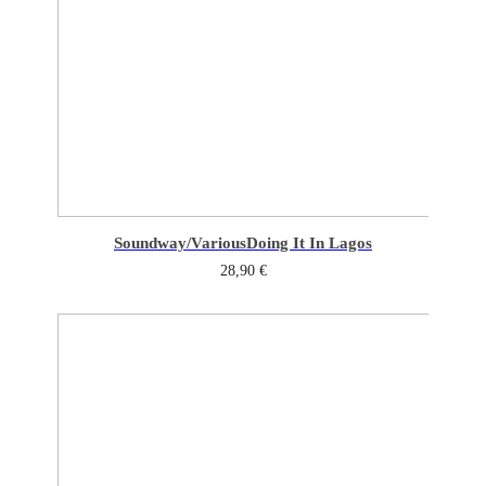
Soundway/Various
Doing It In Lagos
28,90
€