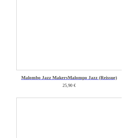
Malombo Jazz Makers
Malompo Jazz (Reissue)
25,90
€