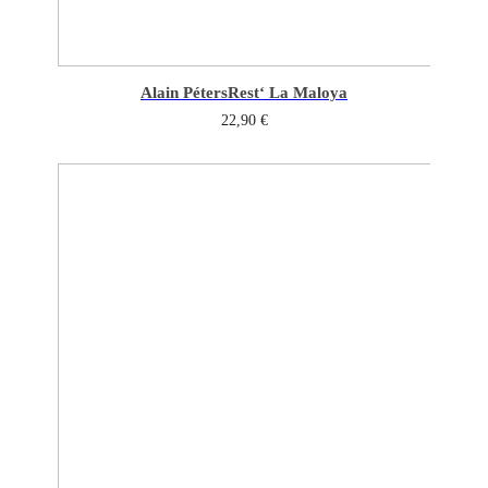
Alain Péters
Rest‘ La Maloya
22,90
€