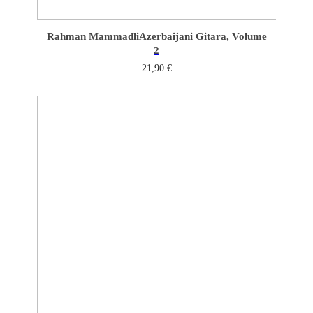
Rahman Mammadli
Azerbaijani Gitara, Volume
2
21,90
€