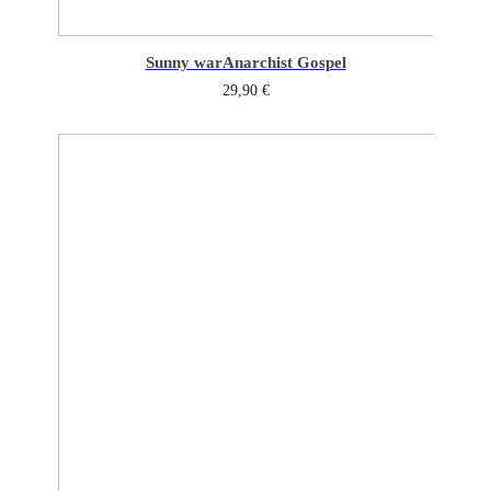
Sunny war
Anarchist Gospel
29,90
€