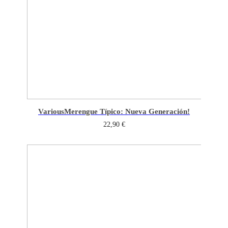
Various
Merengue Típico: Nueva Generación!
22,90
€