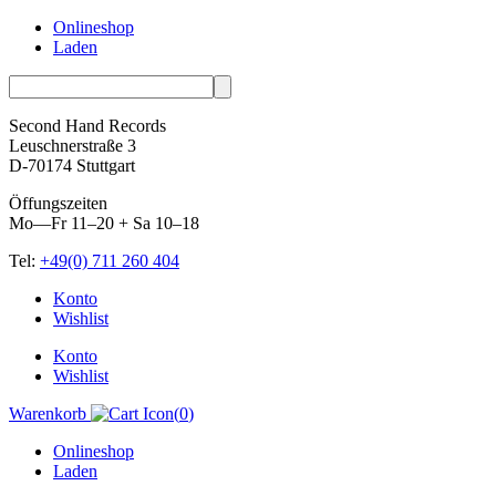
Onlineshop
Laden
Second Hand Records
Leuschnerstraße 3
D-70174 Stuttgart
Öffungszeiten
Mo—Fr 11–20 + Sa 10–18
Tel:
+49(0) 711 260 404
Skip
Konto
to
Wishlist
content
Konto
Wishlist
Warenkorb
(
0
)
Onlineshop
Laden