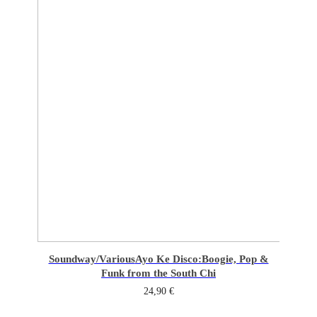
Soundway/Various
Ayo Ke Disco:Boogie, Pop &
Funk from the South Chi
24,90
€