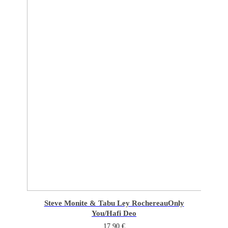
Steve Monite & Tabu Ley Rochereau
Only
You/Hafi Deo
17,90
€