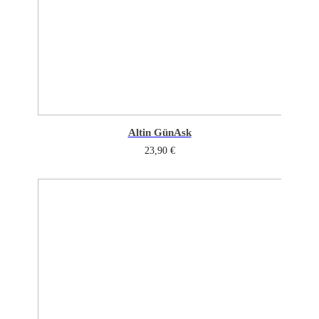
Altin Gün
Ask
23,90
€