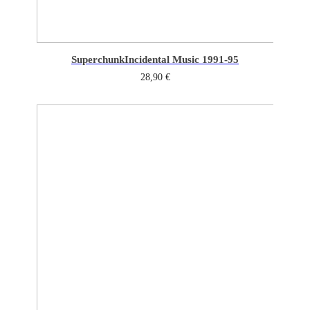
Superchunk
Incidental Music 1991-95
28,90
€