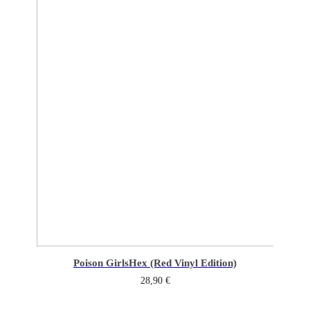
Poison Girls
Hex (Red Vinyl Edition)
28,90
€