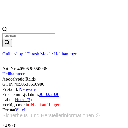
Products
search
Onlineshop
/
Thrash Metal
/
Hellhammer
Art. Nr.:
4050538550986
Hellhammer
Apocalyptic Raids
GTIN:
4050538550986
Zustand:
Neuware
Erscheinungsdatum:
29.02.2020
Label:
Noise (3)
Verfügbarkeit
● Nicht auf Lager
Format
Vinyl
Sicherheits- und Herstellerinformationen
Bilder zur Produktsicherheit
24,90
€