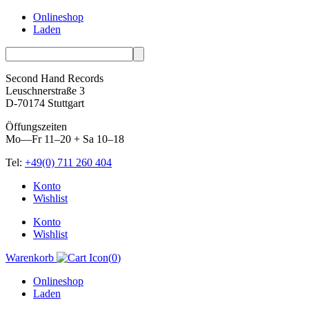
Onlineshop
Laden
Second Hand Records
Leuschnerstraße 3
D-70174 Stuttgart
Öffungszeiten
Mo—Fr 11–20 + Sa 10–18
Tel:
+49(0) 711 260 404
Skip
Konto
to
Wishlist
content
Konto
Wishlist
Warenkorb
(
0
)
Onlineshop
Laden