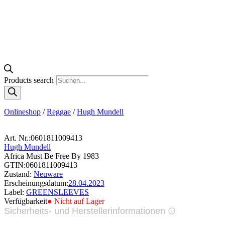
Products search
Onlineshop
/
Reggae
/
Hugh Mundell
Art. Nr.:
0601811009413
Hugh Mundell
Africa Must Be Free By 1983
GTIN:
0601811009413
Zustand:
Neuware
Erscheinungsdatum:
28.04.2023
Label:
GREENSLEEVES
Verfügbarkeit
● Nicht auf Lager
Sicherheits- und Herstellerinformationen
Bilder zur Produktsicherheit