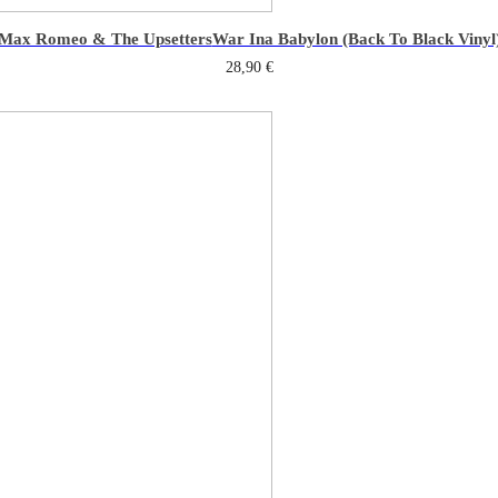
Max Romeo & The Upsetters
War Ina Babylon (Back To Black Vinyl
28,90
€