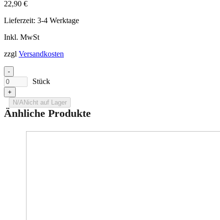
22,90
€
Lieferzeit:
3-4 Werktage
Inkl. MwSt
zzgl
Versandkosten
-
Stück
+
N/A
Nicht auf Lager
Änhliche Produkte