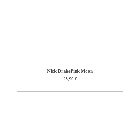
Nick Drake
Pink Moon
28,90
€