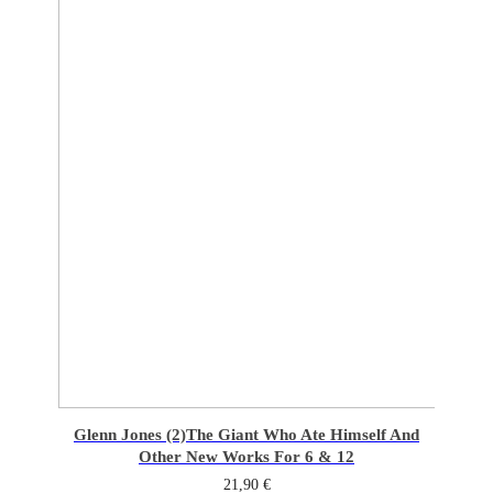
Glenn Jones (2)
The Giant Who Ate Himself And
Other New Works For 6 & 12
21,90
€