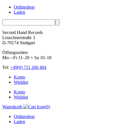
Onlineshop
Laden
Second Hand Records
Leuschnerstraße 3
D-70174 Stuttgart
Öffungszeiten
Mo—Fr 11–20 + Sa 10–18
Tel:
+49(0) 711 260 404
Skip
Konto
to
Wishlist
content
Konto
Wishlist
Warenkorb
(
0
)
Onlineshop
Laden