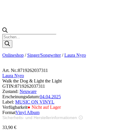
Products
search
Onlineshop
/
Singer/Songwriter
/
Laura Nyro
Art. Nr.:
8719262037311
Laura Nyro
Walk the Dog & Light the Light
GTIN:
8719262037311
Zustand:
Neuware
Erscheinungsdatum:
04.04.2025
Label:
MUSIC ON VINYL
Verfügbarkeit
● Nicht auf Lager
Format
Vinyl Album
Sicherheits- und Herstellerinformationen
Bilder zur Produktsicherheit
33,90
€