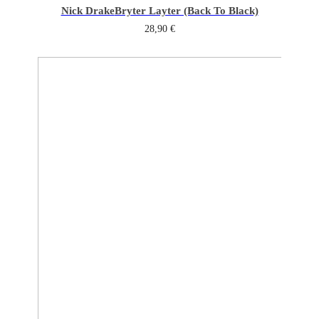
Nick Drake
Bryter Layter (Back To Black)
28,90
€