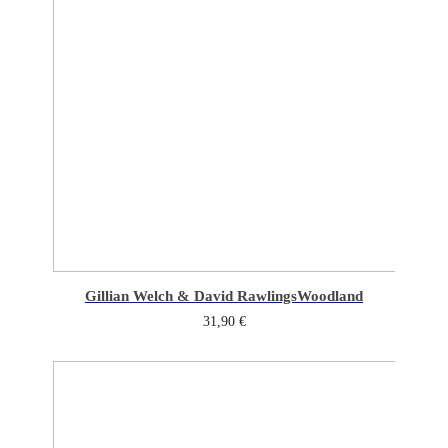
Gillian Welch & David Rawlings
Woodland
31,90
€