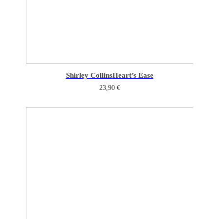
Shirley Collins
Heart’s Ease
23,90
€