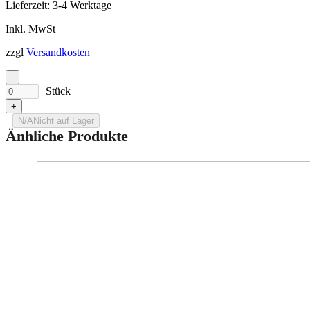
Lieferzeit:
3-4 Werktage
Inkl. MwSt
zzgl
Versandkosten
-
Stück
+
N/A
Nicht auf Lager
Änhliche Produkte