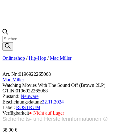
Products
search
Onlineshop
/
Hip-Hop
/
Mac Miller
Art. Nr.:
0196922265068
Mac Miller
Watching Movies With The Sound Off (Brown 2LP)
GTIN:
0196922265068
Zustand:
Neuware
Erscheinungsdatum:
22.11.2024
Label:
ROSTRUM
Verfügbarkeit
● Nicht auf Lager
Sicherheits- und Herstellerinformationen
Bilder zur Produktsicherheit
38,90
€