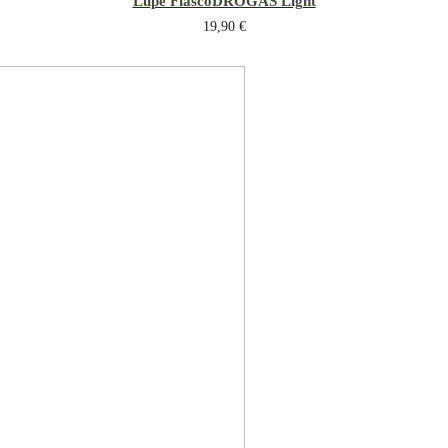
Lupe Fiasco
DROGAS Light
19,90
€