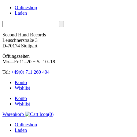
Onlineshop
Laden
Second Hand Records
Leuschnerstraße 3
D-70174 Stuttgart
Öffungszeiten
Mo—Fr 11–20 + Sa 10–18
Tel:
+49(0) 711 260 404
Skip
Konto
to
Wishlist
content
Konto
Wishlist
Warenkorb
(
0
)
Onlineshop
Laden