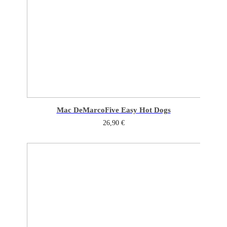
Mac DeMarco
Five Easy Hot Dogs
26,90
€