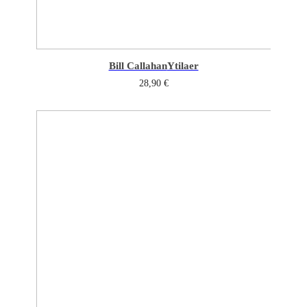
Bill Callahan
Ytilaer
28,90
€