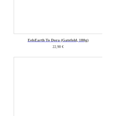
Eels
Earth To Dora (Gatefold, 180g)
22,90
€