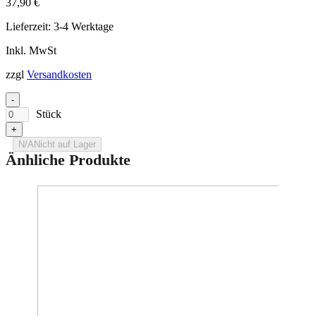
37,90
€
Lieferzeit:
3-4 Werktage
Inkl. MwSt
zzgl
Versandkosten
-
Stück
+
N/A
Nicht auf Lager
Änhliche Produkte