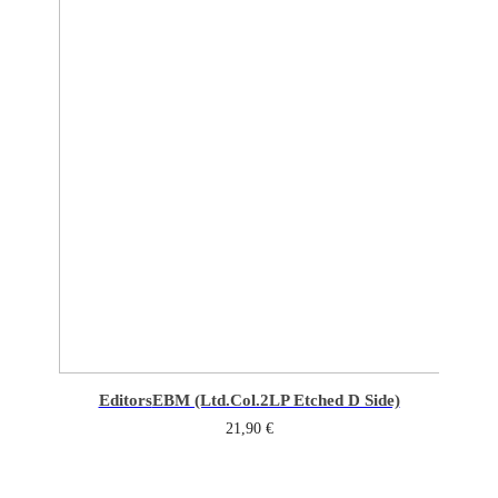
Editors
EBM (Ltd.Col.2LP Etched D Side)
21,90
€