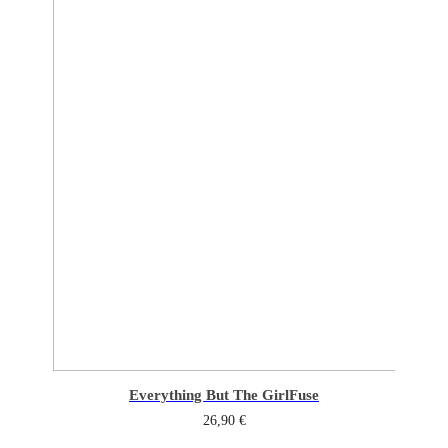
Everything But The Girl
Fuse
26,90
€