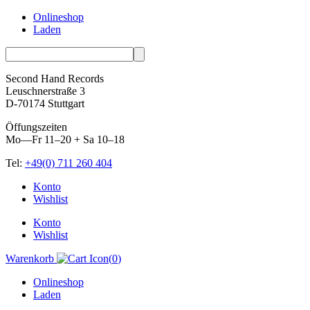
Onlineshop
Laden
Second Hand Records
Leuschnerstraße 3
D-70174 Stuttgart
Öffungszeiten
Mo—Fr 11–20 + Sa 10–18
Tel:
+49(0) 711 260 404
Skip
Konto
to
Wishlist
content
Konto
Wishlist
Warenkorb
(
0
)
Onlineshop
Laden