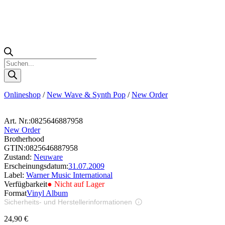
Products
search
Onlineshop
/
New Wave & Synth Pop
/
New Order
Art. Nr.:
0825646887958
New Order
Brotherhood
GTIN:
0825646887958
Zustand:
Neuware
Erscheinungsdatum:
31.07.2009
Label:
Warner Music International
Verfügbarkeit
● Nicht auf Lager
Format
Vinyl Album
Sicherheits- und Herstellerinformationen
Bilder zur Produktsicherheit
24,90
€