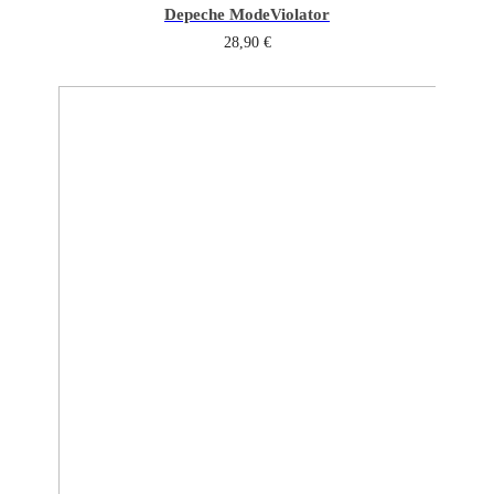
Depeche Mode
Violator
28,90
€