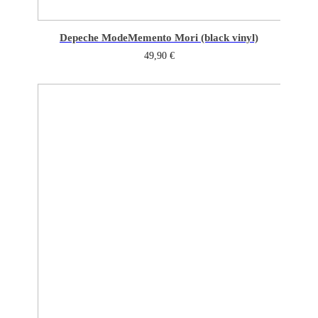
Depeche Mode
Memento Mori (black vinyl)
49,90
€