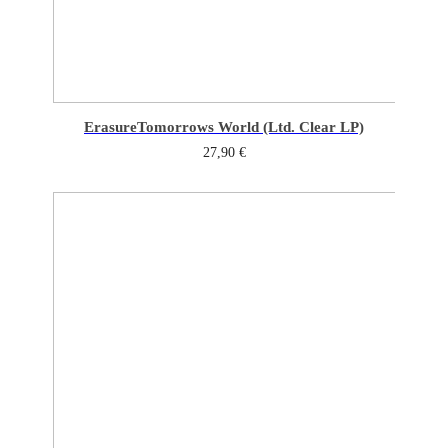
Erasure
Tomorrows World (Ltd. Clear LP)
27,90
€