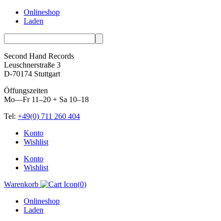
Onlineshop
Laden
Second Hand Records
Leuschnerstraße 3
D-70174 Stuttgart
Öffungszeiten
Mo—Fr 11–20 + Sa 10–18
Tel:
+49(0) 711 260 404
Skip
Konto
to
Wishlist
content
Konto
Wishlist
Warenkorb
(
0
)
Onlineshop
Laden