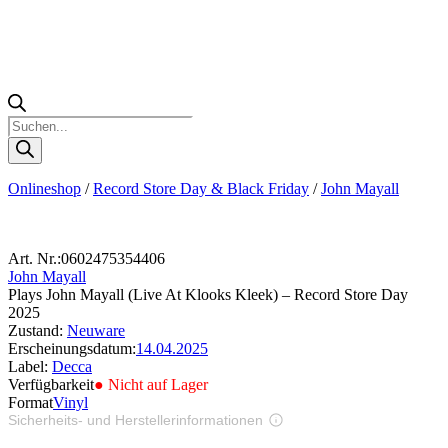
Products
search
Onlineshop
/
Record Store Day & Black Friday
/
John Mayall
Art. Nr.:
0602475354406
John Mayall
Plays John Mayall (Live At Klooks Kleek) – Record Store Day
2025
Zustand:
Neuware
Erscheinungsdatum:
14.04.2025
Label:
Decca
Verfügbarkeit
● Nicht auf Lager
Format
Vinyl
Sicherheits- und Herstellerinformationen
Bilder zur Produktsicherheit