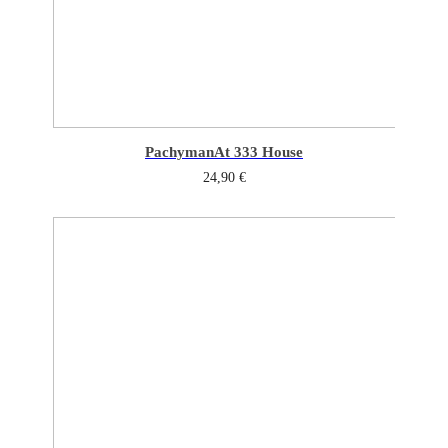
Pachyman
At 333 House
24,90
€