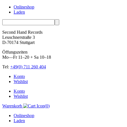
Onlineshop
Laden
Second Hand Records
Leuschnerstraße 3
D-70174 Stuttgart
Öffungszeiten
Mo—Fr 11–20 + Sa 10–18
Tel:
+49(0) 711 260 404
Skip
Konto
to
Wishlist
content
Konto
Wishlist
Warenkorb
(
0
)
Onlineshop
Laden