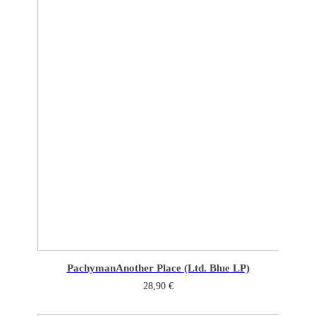
Pachyman
Another Place (Ltd. Blue LP)
28,90
€