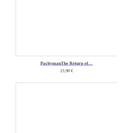
Pachyman
The Return of…
23,90
€