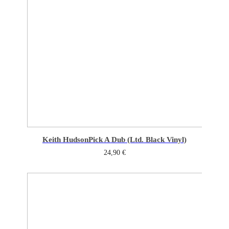
Keith Hudson
Pick A Dub (Ltd. Black Vinyl)
24,90
€