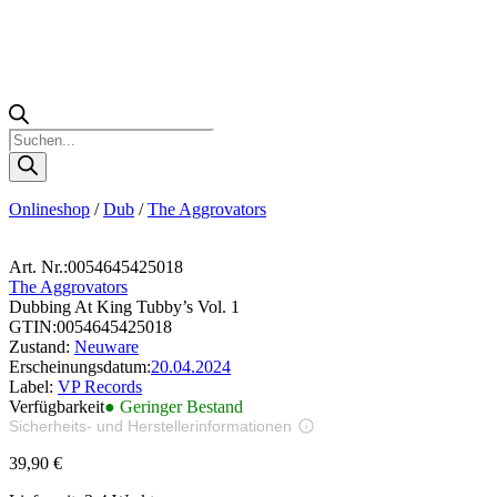
Products
search
Onlineshop
/
Dub
/
The Aggrovators
Art. Nr.:
0054645425018
The Aggrovators
Dubbing At King Tubby’s Vol. 1
GTIN:
0054645425018
Zustand:
Neuware
Erscheinungsdatum:
20.04.2024
Label:
VP Records
Verfügbarkeit
● Geringer Bestand
Sicherheits- und Herstellerinformationen
Bilder zur Produktsicherheit
39,90
€