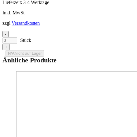
Lieferzeit:
3-4 Werktage
Inkl. MwSt
zzgl
Versandkosten
-
Stück
+
N/A
Nicht auf Lager
Änhliche Produkte