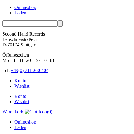
Onlineshop
Laden
Second Hand Records
Leuschnerstraße 3
D-70174 Stuttgart
Öffungszeiten
Mo—Fr 11–20 + Sa 10–18
Tel:
+49(0) 711 260 404
Skip
Konto
to
Wishlist
content
Konto
Wishlist
Warenkorb
(
0
)
Onlineshop
Laden