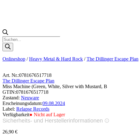
Products
search
Onlineshop
/
Heavy Metal & Hard Rock
/
The Dillinger Escape Plan
Art. Nr.:
0781676517718
The Dillinger Escape Plan
Miss Machine (Green, White, Silver with Mustard, B
GTIN:
0781676517718
Zustand:
Neuware
Erscheinungsdatum:
09.08.2024
Label:
Relapse Records
Verfügbarkeit
● Nicht auf Lager
Sicherheits- und Herstellerinformationen
Bilder zur Produktsicherheit
26,90
€