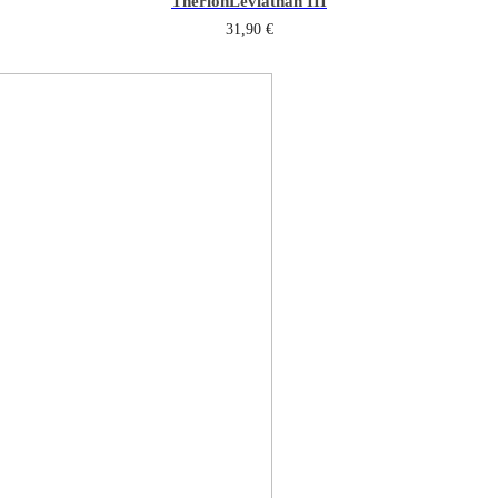
Therion
Leviathan III
31,90
€