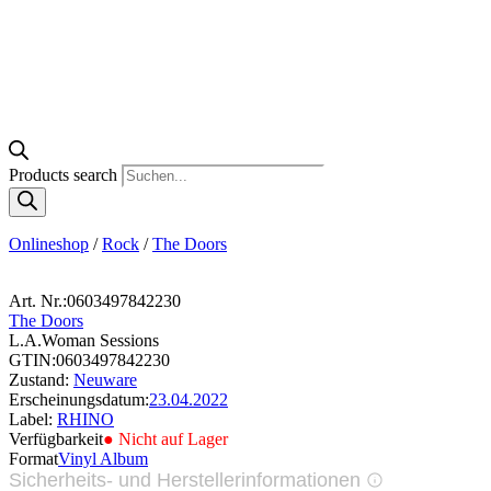
Products search
Onlineshop
/
Rock
/
The Doors
Art. Nr.:
0603497842230
The Doors
L.A.Woman Sessions
GTIN:
0603497842230
Zustand:
Neuware
Erscheinungsdatum:
23.04.2022
Label:
RHINO
Verfügbarkeit
● Nicht auf Lager
Format
Vinyl Album
Sicherheits- und Herstellerinformationen