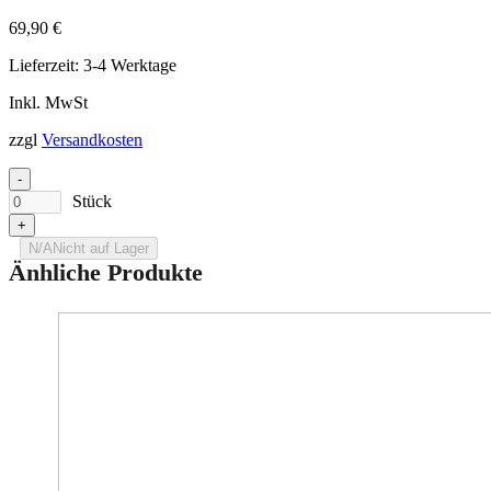
Bilder zur Produktsicherheit
69,90
€
Lieferzeit:
3-4 Werktage
Inkl. MwSt
zzgl
Versandkosten
-
Stück
+
N/A
Nicht auf Lager
Änhliche Produkte