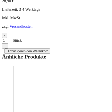
28,90
€
Lieferzeit:
3-4 Werktage
Inkl. MwSt
zzgl
Versandkosten
-
Stück
+
Hinzufügen
In den Warenkorb
Änhliche Produkte