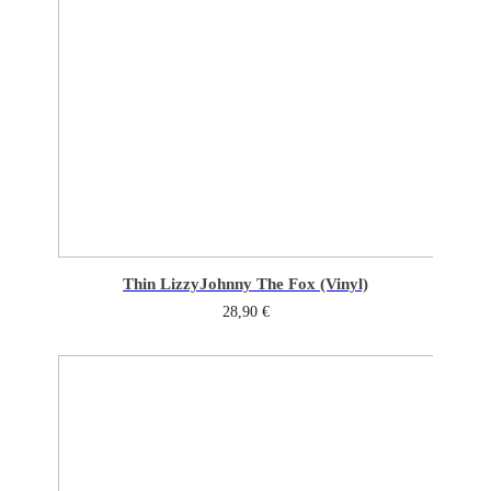
Thin Lizzy
Johnny The Fox (Vinyl)
28,90
€