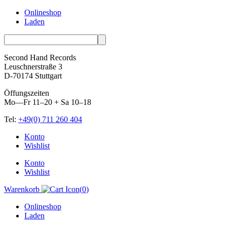
Onlineshop
Laden
Second Hand Records
Leuschnerstraße 3
D-70174 Stuttgart
Öffungszeiten
Mo—Fr 11–20 + Sa 10–18
Tel:
+49(0) 711 260 404
Skip
Konto
to
Wishlist
content
Konto
Wishlist
Warenkorb
(
0
)
Onlineshop
Laden