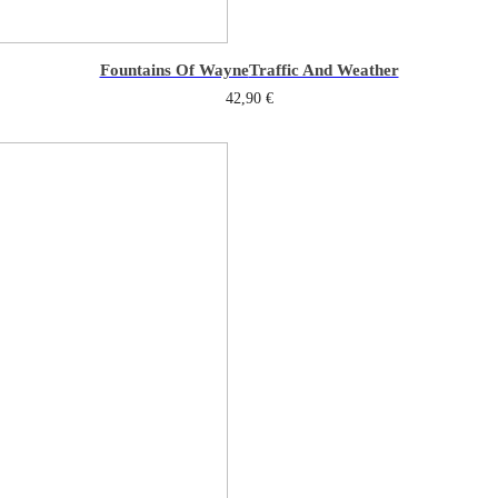
Fountains Of Wayne
Traffic And Weather
42,90
€