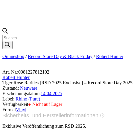
Products
search
Onlineshop
/
Record Store Day & Black Friday
/
Robert Hunter
Art. Nr.:
0081227812102
Robert Hunter
Tiger Rose Rarities [RSD 2025 Exclusive] – Record Store Day 2025
Zustand:
Neuware
Erscheinungsdatum:
14.04.2025
Label:
Rhino (Pure)
Verfügbarkeit
● Nicht auf Lager
Format
Vinyl
Sicherheits- und Herstellerinformationen
Bilder zur Produktsicherheit
Exklusive Veröffentlichung zum RSD 2025.