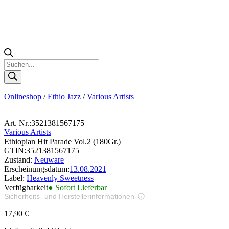
Products
search
Onlineshop
/
Ethio Jazz
/
Various Artists
Art. Nr.:
3521381567175
Various Artists
Ethiopian Hit Parade Vol.2 (180Gr.)
GTIN:
3521381567175
Zustand:
Neuware
Erscheinungsdatum:
13.08.2021
Label:
Heavenly Sweetness
Verfügbarkeit
● Sofort Lieferbar
Sicherheits- und Herstellerinformationen
Bilder zur Produktsicherheit
17,90
€