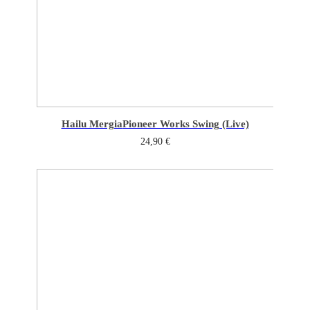
Hailu Mergia
Pioneer Works Swing (Live)
24,90
€