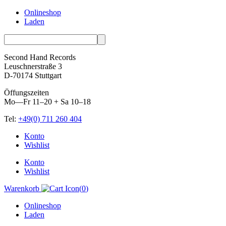
Onlineshop
Laden
Second Hand Records
Leuschnerstraße 3
D-70174 Stuttgart
Öffungszeiten
Mo—Fr 11–20 + Sa 10–18
Tel:
+49(0) 711 260 404
Skip
Konto
to
Wishlist
content
Konto
Wishlist
Warenkorb
(
0
)
Onlineshop
Laden