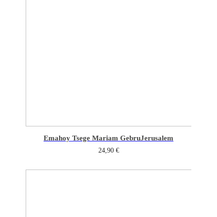
Emahoy Tsege Mariam Gebru
Jerusalem
24,90
€