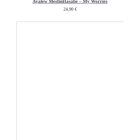
Ayalew Mesfin
Hasabe – My Worries
24,90
€