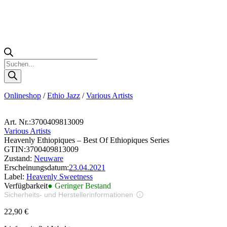
Products
search
Onlineshop
/
Ethio Jazz
/
Various Artists
Art. Nr.:
3700409813009
Various Artists
Heavenly Ethiopiques – Best Of Ethiopiques Series
GTIN:
3700409813009
Zustand:
Neuware
Erscheinungsdatum:
23.04.2021
Label:
Heavenly Sweetness
Verfügbarkeit
● Geringer Bestand
Sicherheits- und Herstellerinformationen
Bilder zur Produktsicherheit
22,90
€