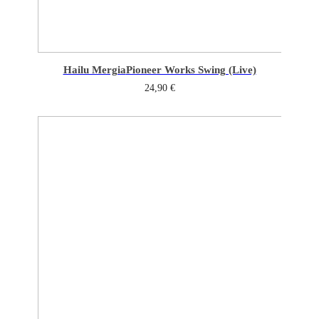
Hailu Mergia
Pioneer Works Swing (Live)
24,90
€