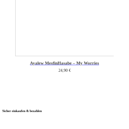
Ayalew Mesfin
Hasabe – My Worries
24,90
€
Sicher einkaufen & bezahlen