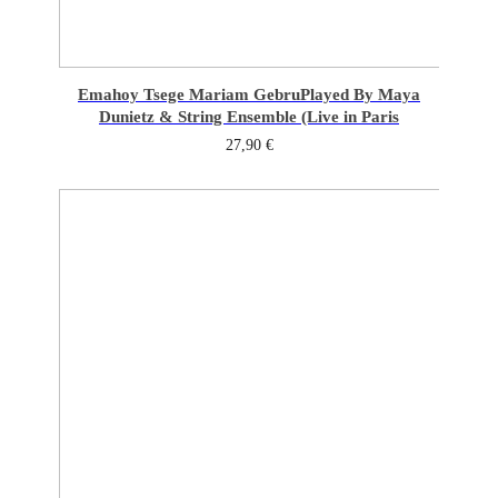
Emahoy Tsege Mariam Gebru
Played By Maya
Dunietz & String Ensemble (Live in Paris
27,90
€