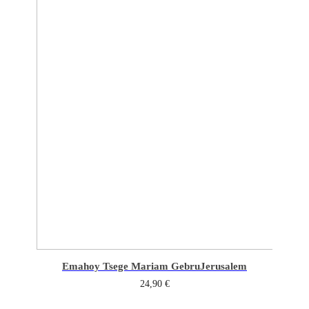
Emahoy Tsege Mariam Gebru
Jerusalem
24,90
€