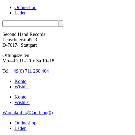
Onlineshop
Laden
Second Hand Records
Leuschnerstraße 3
D-70174 Stuttgart
Öffungszeiten
Mo—Fr 11–20 + Sa 10–18
Tel:
+49(0) 711 260 404
Skip
Konto
to
Wishlist
content
Konto
Wishlist
Warenkorb
(
0
)
Onlineshop
Laden