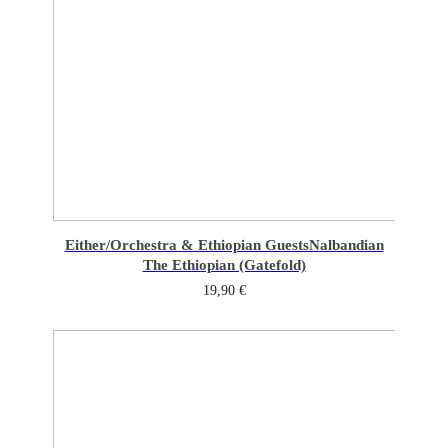
Either/Orchestra & Ethiopian Guests
Nalbandian
The Ethiopian (Gatefold)
19,90
€