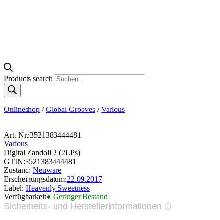
Products search
Onlineshop
/
Global Grooves
/
Various
Art. Nr.:
3521383444481
Various
Digital Zandoli 2 (2LPs)
GTIN:
3521383444481
Zustand:
Neuware
Erscheinungsdatum:
22.09.2017
Label:
Heavenly Sweetness
Verfügbarkeit
● Geringer Bestand
Sicherheits- und Herstellerinformationen
Bilder zur Produktsicherheit