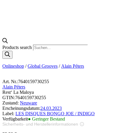
Products search
Onlineshop
/
Global Grooves
/
Alain Péters
Art. Nr.:
7640159730255
Alain Péters
Rest‘ La Maloya
GTIN:
7640159730255
Zustand:
Neuware
Erscheinungsdatum:
24.03.2023
Label:
LES DISQUES BONGO JOE / INDIGO
Verfügbarkeit
● Geringer Bestand
Sicherheits- und Herstellerinformationen
Bilder zur Produktsicherheit