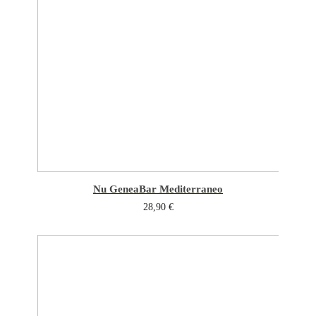
Nu Genea
Bar Mediterraneo
28,90
€