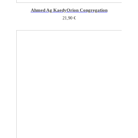
Ahmed Ag Kaedy
Orion Congregation
21,90
€