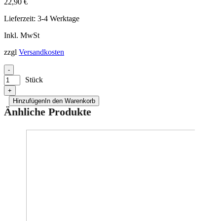
22,90
€
Lieferzeit:
3-4 Werktage
Inkl. MwSt
zzgl
Versandkosten
-
Stück
+
Hinzufügen
In den Warenkorb
Änhliche Produkte