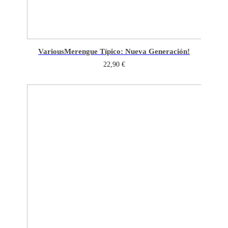
Various
Merengue Típico: Nueva Generación!
22,90
€