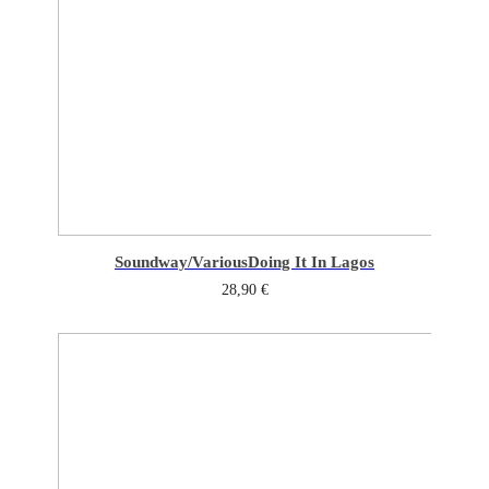
Soundway/Various
Doing It In Lagos
28,90
€