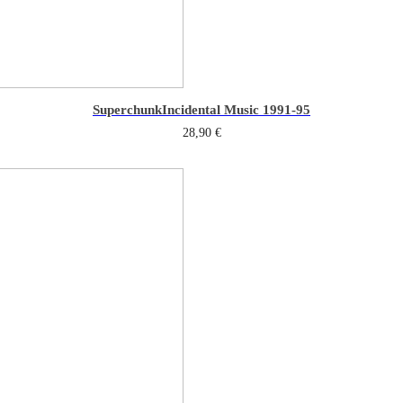
Superchunk
Incidental Music 1991-95
28,90
€