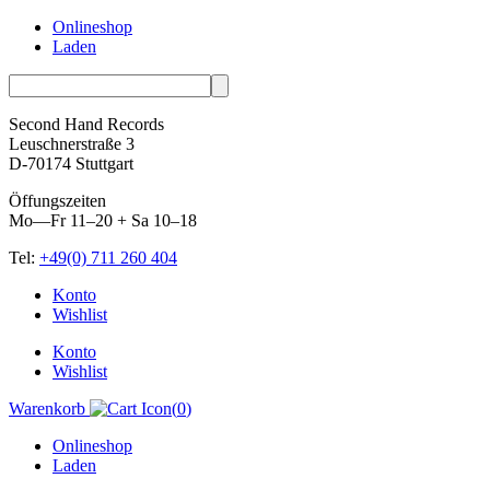
Onlineshop
Laden
Second Hand Records
Leuschnerstraße 3
D-70174 Stuttgart
Öffungszeiten
Mo—Fr 11–20 + Sa 10–18
Tel:
+49(0) 711 260 404
Skip
Konto
to
Wishlist
content
Konto
Wishlist
Warenkorb
(
0
)
Onlineshop
Laden