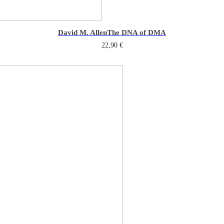
David M. Allen
The DNA of DMA
22,90
€