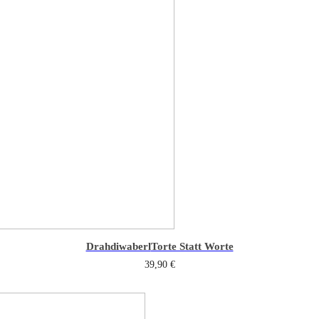
Drahdiwaberl
Torte Statt Worte
39,90
€