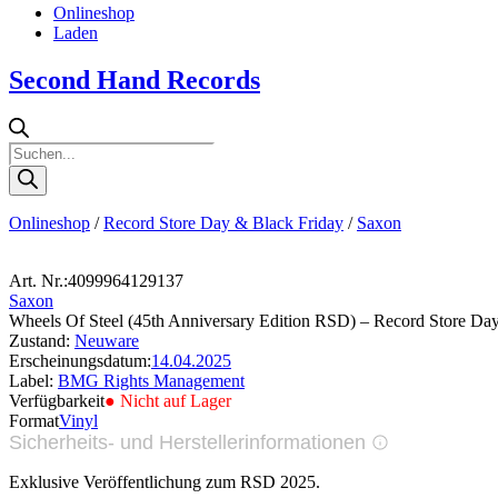
Onlineshop
Laden
Second Hand Records
Products
search
Onlineshop
/
Record Store Day & Black Friday
/
Saxon
Art. Nr.:
4099964129137
Saxon
Wheels Of Steel (45th Anniversary Edition RSD) – Record Store Da
Zustand:
Neuware
Erscheinungsdatum:
14.04.2025
Label:
BMG Rights Management
Verfügbarkeit
● Nicht auf Lager
Format
Vinyl
Sicherheits- und Herstellerinformationen
Bilder zur Produktsicherheit
Exklusive Veröffentlichung zum RSD 2025.