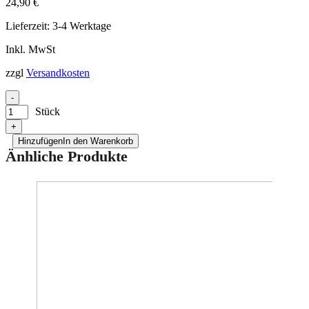
24,90
€
Lieferzeit:
3-4 Werktage
Inkl. MwSt
zzgl
Versandkosten
-
Stück
+
Hinzufügen
In den Warenkorb
Änhliche Produkte