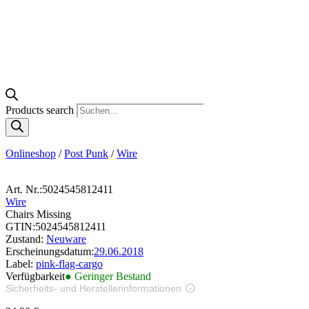
Products search
Onlineshop
/
Post Punk
/
Wire
Art. Nr.:
5024545812411
Wire
Chairs Missing
GTIN:
5024545812411
Zustand:
Neuware
Erscheinungsdatum:
29.06.2018
Label:
pink-flag-cargo
Verfügbarkeit
● Geringer Bestand
Sicherheits- und Herstellerinformationen
Bilder zur Produktsicherheit