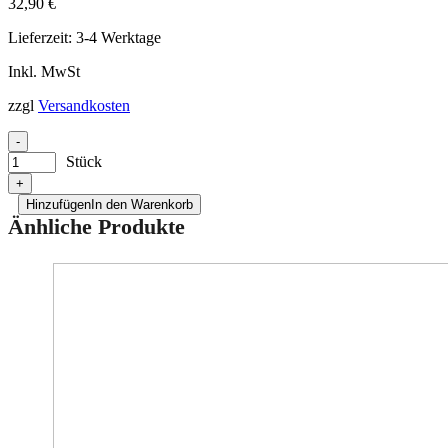
32,90
€
Lieferzeit:
3-4 Werktage
Inkl. MwSt
zzgl
Versandkosten
-
Stück
+
Hinzufügen
In den Warenkorb
Änhliche Produkte