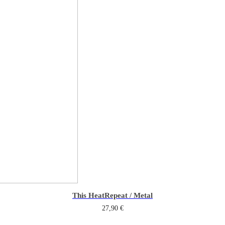
This Heat
Repeat / Metal
27,90
€