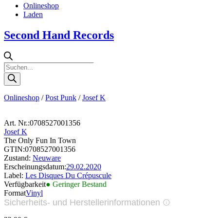
Onlineshop
Laden
Second Hand Records
Products
search
Onlineshop
/
Post Punk
/
Josef K
Art. Nr.:
0708527001356
Josef K
The Only Fun In Town
GTIN:
0708527001356
Zustand:
Neuware
Erscheinungsdatum:
29.02.2020
Label:
Les Disques Du Crépuscule
Verfügbarkeit
● Geringer Bestand
Format
Vinyl
Sicherheits- und Herstellerinformationen
Bilder zur Produktsicherheit