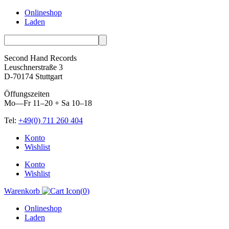
Onlineshop
Laden
Second Hand Records
Leuschnerstraße 3
D-70174 Stuttgart
Öffungszeiten
Mo—Fr 11–20 + Sa 10–18
Tel:
+49(0) 711 260 404
Skip
Konto
to
Wishlist
content
Konto
Wishlist
Warenkorb
(
0
)
Onlineshop
Laden