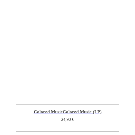
Colored Music
Colored Music (LP)
24,90
€