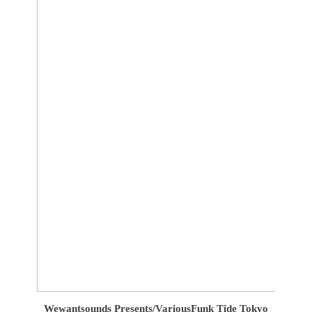
Wewantsounds Presents/Various
Funk Tide Tokyo