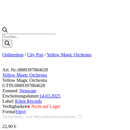
Products
search
Onlineshop
/
City Pop
/
Yellow Magic Orchestra
Art. Nr.:
0889397884628
Yellow Magic Orchestra
Yellow Magic Orchestra
GTIN:
0889397884628
Zustand:
Neuware
Erscheinungsdatum:
14.03.2025
Label:
Klimt Records
Verfügbarkeit
● Nicht auf Lager
Format
Vinyl
Sicherheits- und Herstellerinformationen
Bilder zur Produktsicherheit
22,90
€