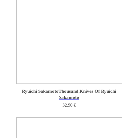
Ryuichi Sakamoto
Thousand Knives Of Ryuichi
Sakamoto
32,90
€