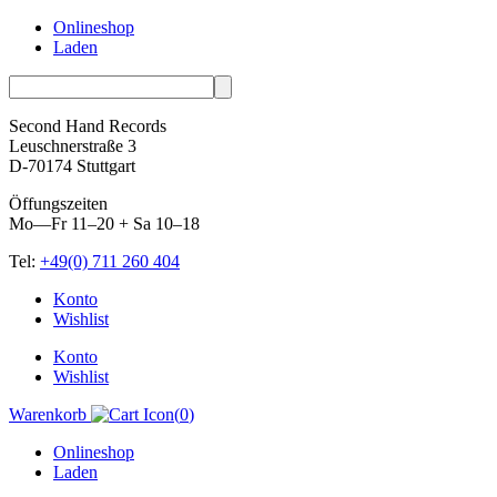
Onlineshop
Laden
Second Hand Records
Leuschnerstraße 3
D-70174 Stuttgart
Öffungszeiten
Mo—Fr 11–20 + Sa 10–18
Tel:
+49(0) 711 260 404
Skip
Konto
to
Wishlist
content
Konto
Wishlist
Warenkorb
(
0
)
Onlineshop
Laden