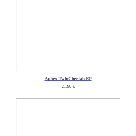
Aphex Twin
Cheetah EP
21,90
€