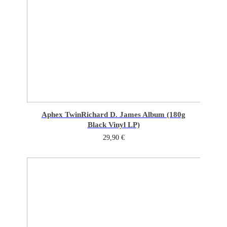
Aphex Twin
Richard D. James Album (180g
Black Vinyl LP)
29,90
€