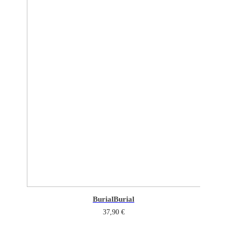
Burial
Burial
37,90
€