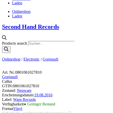
Laden
Onlineshop
Laden
Second Hand Records
Products search
Onlineshop
/
Electronic
/
Gonjasufi
Art. Nr.:
0801061027810
Gonjasufi
Callus
GTIN:
0801061027810
Zustand:
Neuware
Erscheinungsdatum:
19.08.2016
Label:
Warp Records
Verfügbarkeit
● Geringer Bestand
Format
Vinyl
Sicherheits- und Herstellerinformationen