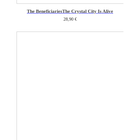
The Beneficiaries
The Crystal City Is Alive
28,90
€