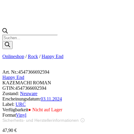
Products
search
Onlineshop
/
Rock
/
Happy End
Art. Nr.:
4547366692594
Happy End
KAZEMACHI ROMAN
GTIN:
4547366692594
Zustand:
Neuware
Erscheinungsdatum:
03.11.2024
Label:
URC
Verfügbarkeit
● Nicht auf Lager
Format
Vinyl
Sicherheits- und Herstellerinformationen
Bilder zur Produktsicherheit
47,90
€