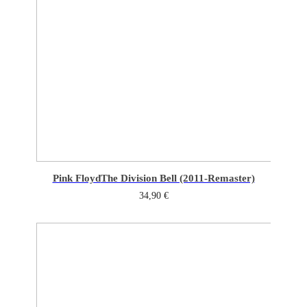
Pink Floyd
The Division Bell (2011-Remaster)
34,90
€