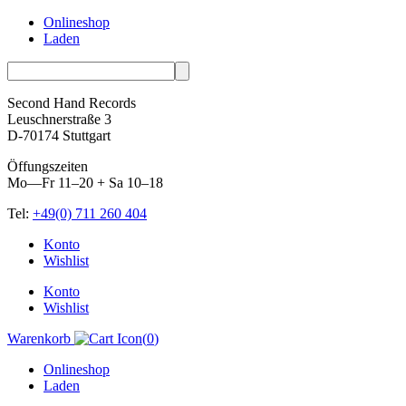
Onlineshop
Laden
Second Hand Records
Leuschnerstraße 3
D-70174 Stuttgart
Öffungszeiten
Mo—Fr 11–20 + Sa 10–18
Tel:
+49(0) 711 260 404
Skip
Konto
to
Wishlist
content
Konto
Wishlist
Warenkorb
(
0
)
Onlineshop
Laden