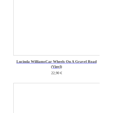
Lucinda Williams
Car Wheels On A Gravel Road
(Vinyl)
22,90
€