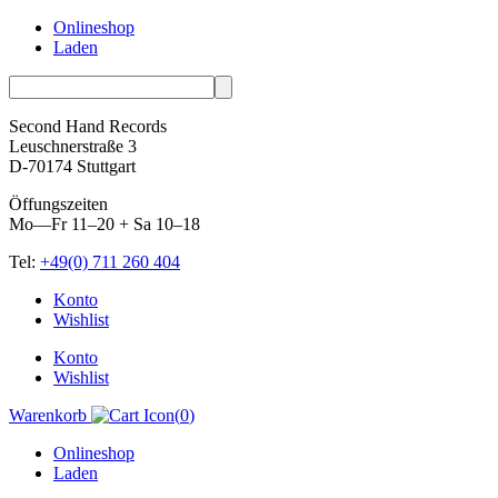
Onlineshop
Laden
Second Hand Records
Leuschnerstraße 3
D-70174 Stuttgart
Öffungszeiten
Mo—Fr 11–20 + Sa 10–18
Tel:
+49(0) 711 260 404
Skip
Konto
to
Wishlist
content
Konto
Wishlist
Warenkorb
(
0
)
Onlineshop
Laden