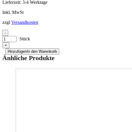
Lieferzeit:
3-4 Werktage
Inkl. MwSt
zzgl
Versandkosten
-
Stück
+
Hinzufügen
In den Warenkorb
Änhliche Produkte