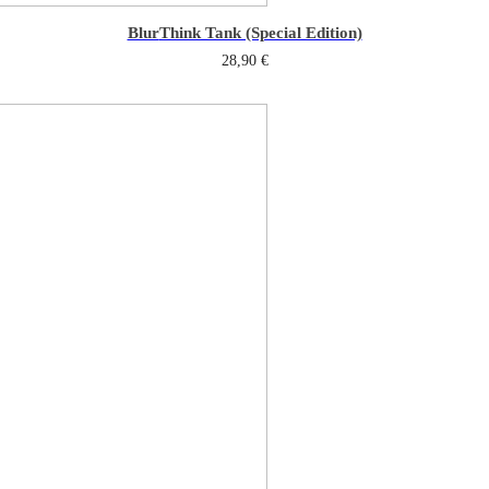
Blur
Think Tank (Special Edition)
28,90
€