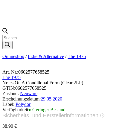
Products
search
Onlineshop
/
Indie & Alternative
/
The 1975
Art. Nr.:
0602577658525
The 1975
Notes On A Conditional Form (Clear 2LP)
GTIN:
0602577658525
Zustand:
Neuware
Erscheinungsdatum:
29.05.2020
Label:
Polydor
Verfügbarkeit
● Geringer Bestand
Sicherheits- und Herstellerinformationen
Bilder zur Produktsicherheit
38,90
€