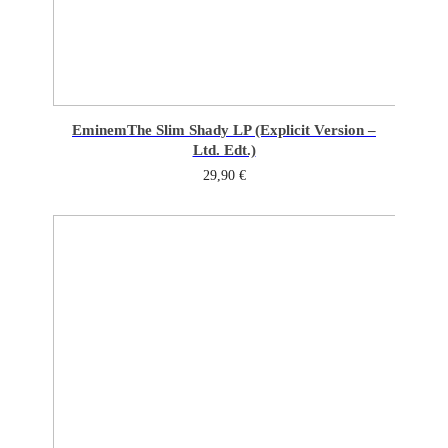
Eminem
The Slim Shady LP (Explicit Version –
Ltd. Edt.)
29,90
€