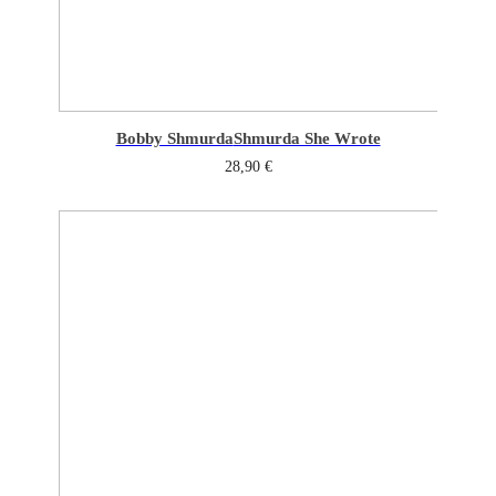
Bobby Shmurda
Shmurda She Wrote
28,90
€