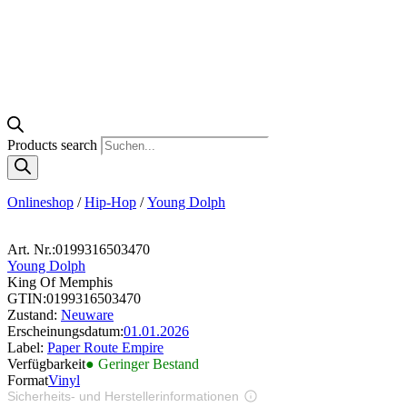
Products search
Onlineshop
/
Hip-Hop
/
Young Dolph
Art. Nr.:
0199316503470
Young Dolph
King Of Memphis
GTIN:
0199316503470
Zustand:
Neuware
Erscheinungsdatum:
01.01.2026
Label:
Paper Route Empire
Verfügbarkeit
● Geringer Bestand
Format
Vinyl
Sicherheits- und Herstellerinformationen