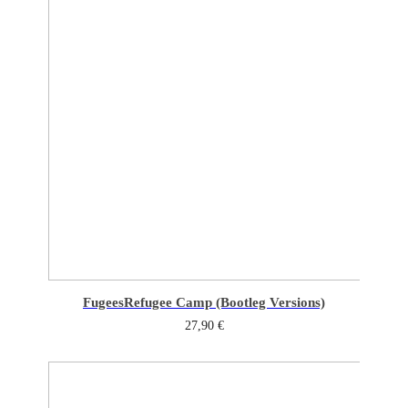
Fugees
Refugee Camp (Bootleg Versions)
27,90
€