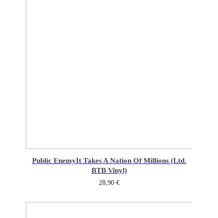
Public Enemy
It Takes A Nation Of Millions (Ltd.
BTB Vinyl)
28,90
€