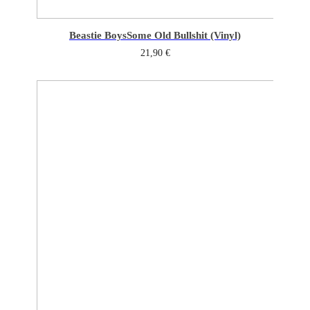
Beastie Boys
Some Old Bullshit (Vinyl)
21,90
€