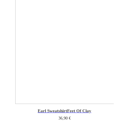
Earl Sweatshirt
Feet Of Clay
36,90
€