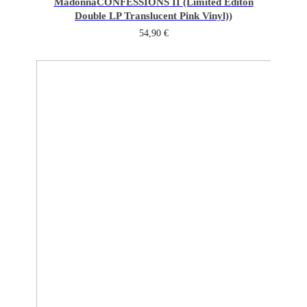
Madonna
CONFESSIONS II (Limited Editon
Double LP Translucent Pink Vinyl))
54,90
€