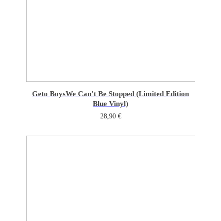
Geto Boys
We Can’t Be Stopped (Limited Edition
Blue Vinyl)
28,90
€