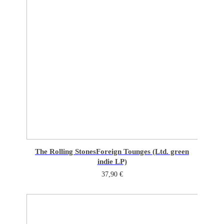
The Rolling Stones
Foreign Tounges (Ltd. green
indie LP)
37,90
€