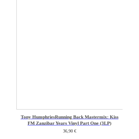
Tony Humphries
Running Back Mastermix: Kiss
FM Zanzibar Years Vinyl Part One (3LP)
36,90
€