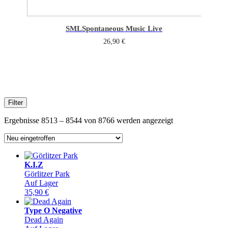
SML
Spontaneous Music Live
26,90
€
Filter
Sorted
Ergebnisse 8513 – 8544 von 8766 werden angezeigt
by
latest
K.I.Z
Görlitzer Park
Auf Lager
35,90
€
Type O Negative
Dead Again