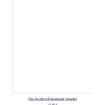
Nia Archives
Emotional Junglist
24,90
€