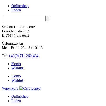
Onlineshop
Laden
Second Hand Records
Leuschnerstraße 3
D-70174 Stuttgart
Öffungszeiten
Mo—Fr 11–20 + Sa 10–18
Tel:
+49(0) 711 260 404
Skip
Konto
to
Wishlist
content
Konto
Wishlist
Warenkorb
(
0
)
Onlineshop
Laden