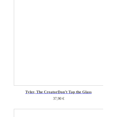
Tyler, The Creator
Don’t Tap the Glass
37,90
€