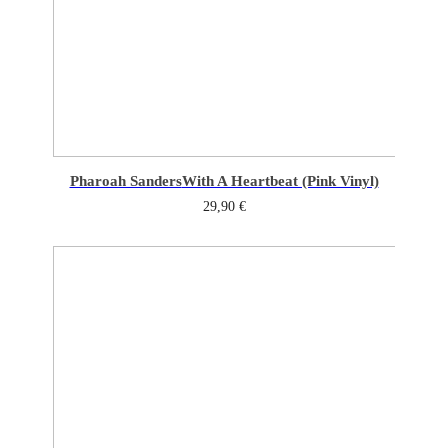
Pharoah Sanders
With A Heartbeat (Pink Vinyl)
29,90
€