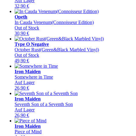
Auf Lager
32,90
€
Opeth
In Cauda Venenum(Connoisseur Edition)
Out of Stock
30,90
€
Type O Negative
October Rust(Green&Black Marbled Vinyl)
Out of Stock
49,90
€
Iron Maiden
Somewhere in Time
Auf Lager
26,90
€
Iron Maiden
Seventh Son of a Seventh Son
Auf Lager
26,90
€
Iron Maiden
Piece of Mind