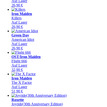
Auf Lager
26,90
€
Iron Maiden
Killers
Auf Lager
26,90
€
Green Day
American Idiot
Auf Lager
26,90
€
OST/Iron Maiden
Flight 666
Auf Lager
32,90
€
Iron Maiden
The X Factor
Auf Lager
51,90
€
Roxette
Joyride(30th Anniversary Edition)