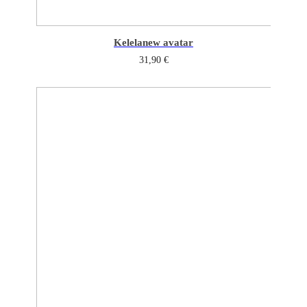
Kelela
new avatar
31,90
€